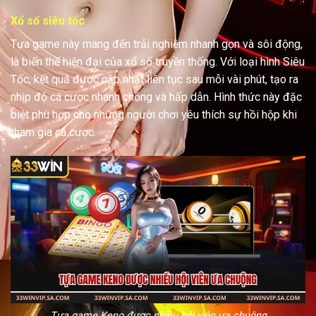
Xổ số siêu tốc
Tựa game này mang đến trải nghiệm nhanh gọn và sôi động,
là biến thể hiện đại của xổ số truyền thống. Với loại hình Siêu
Tốc, kết quả được cập nhật liên tục sau mỗi vài phút, tạo ra
nhịp độ cá cược nhanh chóng và hấp dẫn. Hình thức này đặc
biệt phù hợp cho những người chơi yêu thích sự hồi hộp khi
tham gia cá cược.
Tựa game Keno được nhiều hội viên ưa chuộng