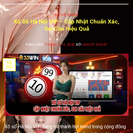
XỔ SỐ 33WIN
Xổ Số Hà Nội VIP – Cập Nhật Chuẩn Xác,
Soi Cầu Hiệu Quả
ĐĂNG VÀO
THÁNG 2 15, 2026
BỞI
GHOST GHOST
15
Th2
Xổ số Hà Nội VIP đang trở thành hot trend trong cộng đồng