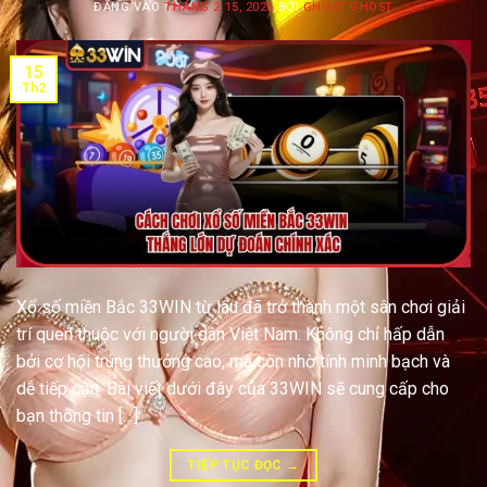
ĐĂNG VÀO
THÁNG 2 15, 2026
BỞI
GHOST GHOST
15
Th2
Xổ số miền Bắc 33WIN từ lâu đã trở thành một sân chơi giải
trí quen thuộc với người dân Việt Nam. Không chỉ hấp dẫn
bởi cơ hội trúng thưởng cao, mà còn nhờ tính minh bạch và
dễ tiếp cận. Bài viết dưới đây của 33WIN sẽ cung cấp cho
bạn thông tin […]
TIẾP TỤC ĐỌC
→