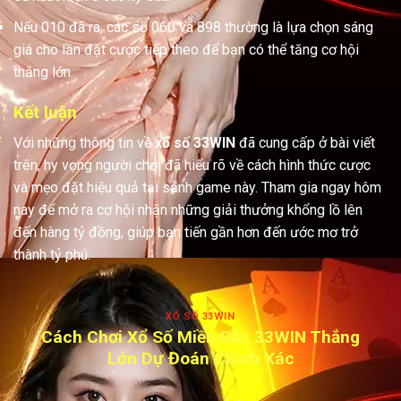
Nếu 010 đã ra, các số 060 và 898 thường là lựa chọn sáng
giá cho lần đặt cược tiếp theo để bạn có thể tăng cơ hội
thắng lớn.
Kết luận
Với những thông tin về
xổ số 33WIN
đã cung cấp ở bài viết
trên, hy vọng người chơi đã hiểu rõ về cách hình thức cược
và mẹo đặt hiệu quả tại sảnh game này. Tham gia ngay hôm
nay để mở ra cơ hội nhận những giải thưởng khổng lồ lên
đến hàng tỷ đồng, giúp bạn tiến gần hơn đến ước mơ trở
thành tỷ phú.
XỔ SỐ 33WIN
Cách Chơi Xổ Số Miền Bắc 33WIN Thắng
Lớn Dự Đoán Chính Xác