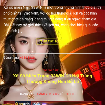
Xổ số miền Nam 33WIN là một trong những hình thức giải trí
phổ biến tại Việt Nam. Với cơ hội trúng giải lớn và các hình
thức chơi đa dạng, đang thu hút hàng triệu người tham gia.
Bài viết này sẽ giới thiệu về lịch sử, cách chơi hiệu quả, các
loại hình […]
TIẾP TỤC ĐỌC
→
Đăng trong
Xổ Số 33win
XỔ SỐ 33WIN
Xổ Số Miền Trung 33WIN Cơ Hội Trúng
Thưởng Không Nên Bỏ Lỡ
ĐĂNG VÀO
THÁNG 2 15, 2026
BỞI
GHOST GHOST