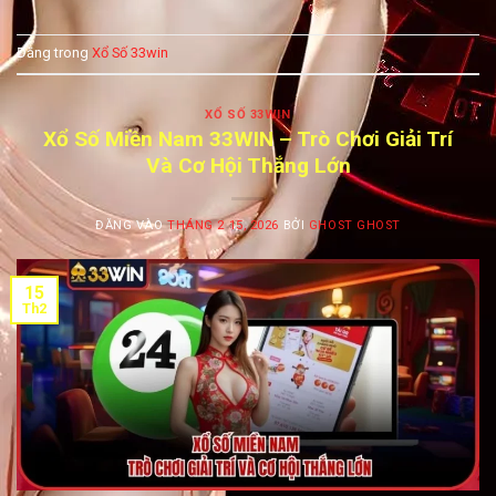
Đăng trong
Xổ Số 33win
XỔ SỐ 33WIN
Xổ Số Miền Nam 33WIN – Trò Chơi Giải Trí
Và Cơ Hội Thắng Lớn
ĐĂNG VÀO
THÁNG 2 15, 2026
BỞI
GHOST GHOST
15
Th2