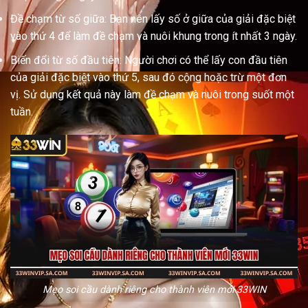
Đề chạm từ số giữa: Bạn nên lấy số ở giữa của giải đặc biệt
vào thứ 4 để làm đề chạm và nuôi khung trong ít nhất 3 ngày.
Biến đổi từ số đầu tiên: Người chơi có thể lấy con đầu tiên
của giải đặc biệt vào thứ 5, sau đó cộng hoặc trừ một đơn
vị. Sử dụng kết quả này làm đề chạm và nuôi trong suốt một
tuần.
Mẹo soi cầu dành riêng cho thành viên mới 33WIN