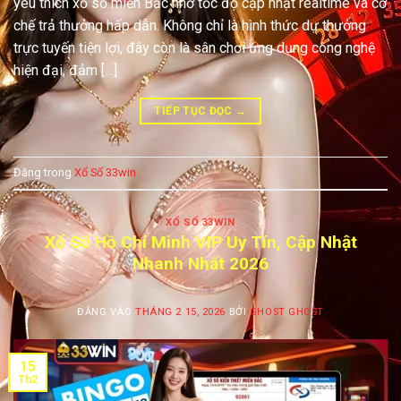
yêu thích xổ số miền Bắc nhờ tốc độ cập nhật realtime và cơ
chế trả thưởng hấp dẫn. Không chỉ là hình thức dự thưởng
trực tuyến tiện lợi, đây còn là sân chơi ứng dụng công nghệ
hiện đại, đảm […]
TIẾP TỤC ĐỌC
→
Đăng trong
Xổ Số 33win
XỔ SỐ 33WIN
Xổ Số Hồ Chí Minh VIP Uy Tín, Cập Nhật
Nhanh Nhất 2026
ĐĂNG VÀO
THÁNG 2 15, 2026
BỞI
GHOST GHOST
15
Th2