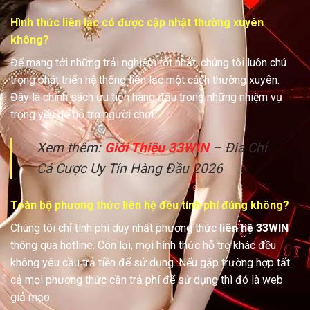
Hình thức liên lạc có được cập nhật thường xuyên
không?
Để mang tới những trải nghiệm tốt nhất, chúng tôi luôn chú
trọng phát triển hệ thống liên lạc một cách thường xuyên.
Đây là chính sách ưu tiên hàng đầu trong những nhiệm vụ
trọng yếu để hỗ trợ người chơi.
Xem thêm:
Giới Thiệu 33WIN
– Địa Chỉ
Cá Cược Uy Tín Hàng Đầu 2026
Toàn bộ phương thức liên hệ đều tính phí đúng không?
Chúng tôi chỉ tính phí duy nhất phương thức
liên hệ 33WIN
thông qua hotline. Còn lại, mọi hình thức hỗ trợ khác đều
không yêu cầu trả tiền để sử dụng. Nếu gặp trường hợp tất
cả mọi phương thức cần trả phí để sử dụng thì đó là web
giả mạo.