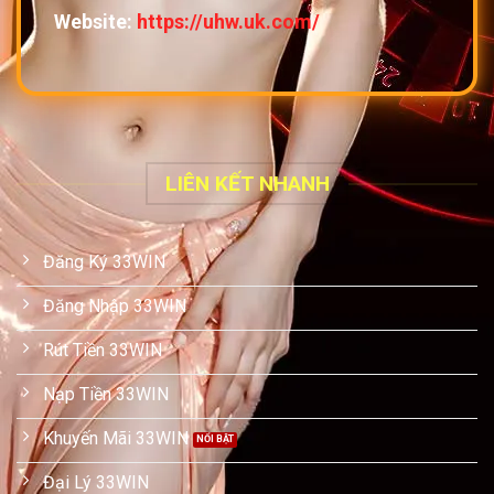
Website:
https://uhw.uk.com/
LIÊN KẾT NHANH
Đăng Ký 33WIN
Đăng Nhập 33WIN
Rút Tiền 33WIN
Nạp Tiền 33WIN
Khuyến Mãi 33WIN
Đại Lý 33WIN