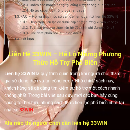
Chăm sóc khách hàng tại cổng cược thông qua hotline
Hỗ trợ cược thủ thông qua fanpage
FAQ – Hỏi và đáp một số vấn đề liên quan tới liên hệ 33WIN
Hình thức liên lạc có được cập nhật thường xuyên không?
Toàn bộ phương thức liên hệ đều tính phí đúng không?
Live chat phản hồi lâu là do đâu?
Kết luận
Liên Hệ 33WIN – Hé Lộ Những Phương
Thức Hỗ Trợ Phổ Biến
Liên hệ 33WIN
là quy trình quan trọng khi người chơi tham
gia sử dụng dịch vụ tại cổng cược. Nhờ chính sách này,
khách hàng sẽ dễ dàng tìm kiếm sự hỗ trợ một cách nhanh
chóng nhất. Trong bài viết sau đây, mời các bạn hãy cùng
chúng tôi tìm hiểu những cách thức liên lạc phổ biến nhất tại
nhà cái
33WIN
.
Khi nào thì người chơi cần liên hệ 33WIN