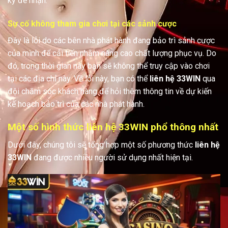
ký để nhận.
Sự cố không tham gia chơi tại các sảnh cược
Đây là lỗi do các bên nhà phát hành đang bảo trì sảnh cược
của mình để cải tiến nhằm nâng cao chất lượng phục vụ. Do
đó, trong thời gian này bạn sẽ không thể truy cập vào chơi
tại các địa chỉ này. Về lỗi này, bạn có thể
liên hệ 33WIN
qua
đội chăm sóc khách hàng để hỏi thêm thông tin về dự kiến
kế hoạch bảo trì của các nhà phát hành.
Một số hình thức liên hệ 33WIN phổ thông nhất
Dưới đây, chúng tôi sẽ tổng hợp một số phương thức
liên hệ
33WIN
đang được nhiều người sử dụng nhất hiện tại.