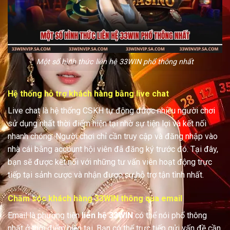
Một số hình thức liên hệ 33WIN phổ thông nhất
Hệ thống hỗ trợ khách hàng bằng live chat
Live chat là hệ thống CSKH tự động được nhiều người chơi
sử dụng nhất thời điểm hiện tại nhờ sự tiện lợi và kết nối
nhanh chóng. Người chơi chỉ cần truy cập và đăng nhập vào
nhà cái bằng account hội viên đã đăng ký trước đó. Tại đây,
bạn sẽ được kết nối với những tư vấn viên hoạt động trực
tiếp tại sảnh cược và nhận được sự hỗ trợ tận tình nhất.
Chăm sóc khách hàng 33WIN thông qua email
Email là phương tiện
liên hệ 33WIN
có thể nói phổ thông
nhất ở thời điểm hiện tại. Bạn có thể trực tiếp gửi vấn đề cần