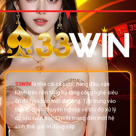
33WIN
là nhà cái cá cược hàng đầu, vận
hành trên nền tảng hạ tầng công nghệ siêu
ổn định và bảo mật đa tầng. Tập trung vào
tính tổ chức chuyên nghiệp và tốc độ xử lý
dữ liệu vượt trội, 33WIN mang đến một hệ
sinh thái giải trí đẳng cấp.