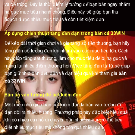
và dễ trúng. Đây là thời điểm lý tưởng để bạn bắn ngay nhằm
hạ gục mục tiêu nhanh chóng. Điều này sẽ giúp bạn thu
hoạch được nhiều mục tiêu và còn tiết kiệm đạn.
Áp dụng chiến thuật tăng dần đạn trong bắn cá 33WIN
Để kéo dài thời gian chơi và gia tăng số tiền thưởng, bạn hãy
tăng dần số lượng đạn khi nhắm vào các mục tiêu lớn. Cách
này giúp tăng sát thương, làm cho mục tiêu dễ bị hạ gục và
mang lại nhiều điểm thưởng hơn. Việc tăng đạn từ từ sẽ giúp
bạn giữ nhịp bắn đều đặn và đạt hiệu quả khi tham gia
bắn
cá 33WIN
.
Bắn tỉa vào tường để tiết kiệm đạn
Một mẹo nhỏ giúp bạn tiết kiệm đạn là bắn vào tường để
đạn dội ra nhiều hướng. Phương pháp này đặc biệt hiệu quả
khi có nhiều cá nhỏ di chuyển gần nhau và bạn có thể tiêu
diệt nhiều mục tiêu mà không tốn quá nhiều đạn.