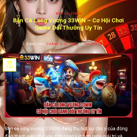
BẮN CÁ 33WIN
Bắn Cá Long Vương 33WIN – Cơ Hội Chơi
Game Đổi Thưởng Uy Tín
ĐĂNG VÀO
THÁNG 2 15, 2026
BỞI
GHOST GHOST
15
Th2
Bắn cá long vương 33WIN đang thu hút sự chú ý của đông
đảo thành viên nhờ vào tính năng kết hợp giữa giải trí và