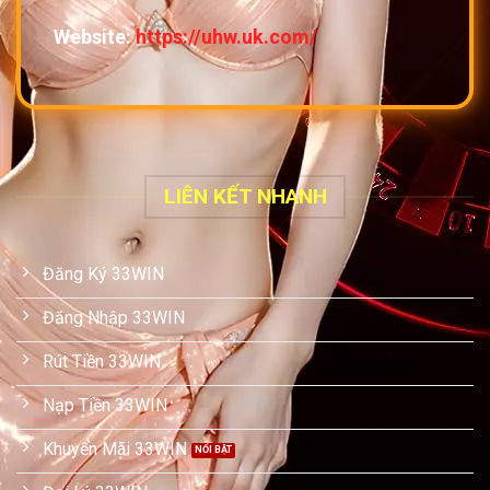
Website:
https://uhw.uk.com/
LIÊN KẾT NHANH
Đăng Ký 33WIN
Đăng Nhập 33WIN
Rút Tiền 33WIN
Nạp Tiền 33WIN
Khuyến Mãi 33WIN