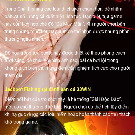
Trong Chill Fishing các loài di chuyển chậm hơn, dễ nhắm
bắn và số lượng cá xuất hiện liên tục. Đặc biệt, tựa game
này còn tích hợp chế độ “Cá May Mắn”. Khi người chơi bắn
trúng những mục tiêu này, bạn có thể nhận được những phần
thưởng ngẫu nhiên.
Đồ họa trong tựa game này được thiết kế theo phong cách
tươi sáng, dễ chịu. Với hình ảnh các loài cá bơi lội trong
không gian biển cả, mang đến trải nghiệm tích cực cho người
tham gia.
Jackpot Fishing tại sảnh bắn cá 33WIN
Điểm nổi bật của trò chơi này là hệ thống “Giải Độc Đắc”,
một cơ chế thưởng đặc biệt. Người chơi có thể tích lũy điểm
khi hạ gục được các loài hiếm hoặc hoàn thành các thử thách
khó trong game.