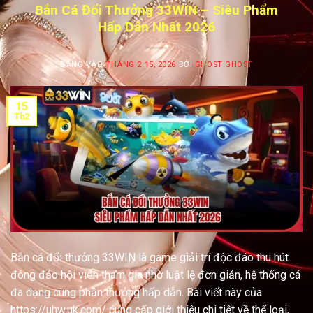
Bắn Cá Đổi Thưởng 33WIN – Siêu Phẩm
Hấp Dẫn Nhất 2026
ĐĂNG VÀO
THÁNG 2 15, 2026
BỞI
GHOST GHOST
15
Th2
Bắn cá đổi thưởng 33WIN là game giải trí độc đáo thu hút
đông đảo hội viên tham gia nhờ luật lệ đơn giản, hệ thống cá
đa dạng cùng phần thưởng hấp dẫn. Bài viết này của
https://uhw.uk.com/ cung cấp giới thiệu chi tiết về thể loại,