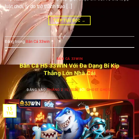
luật chơi, lý do trở thành trào […]
TIẾP TỤC ĐỌC
→
Đăng trong
Bắn Cá 33win
BẮN CÁ 33WIN
Bắn Cá H5 33WIN Với Đa Dạng Bí Kíp
Thắng Lớn Nhà Cái
ĐĂNG VÀO
THÁNG 2 15, 2026
BỞI
GHOST GHOST
15
Th2