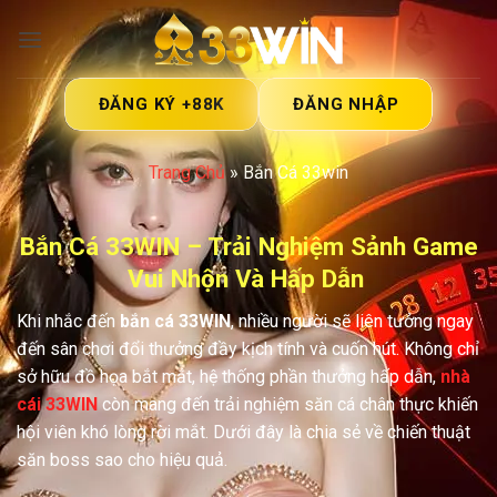
Bỏ
qua
nội
dung
ĐĂNG KÝ +88K
ĐĂNG NHẬP
Trang Chủ
»
Bắn Cá 33win
Bắn Cá 33WIN – Trải Nghiệm Sảnh Game
Vui Nhộn Và Hấp Dẫn
Khi nhắc đến
bắn cá 33WIN
, nhiều người sẽ liên tưởng ngay
đến sân chơi đổi thưởng đầy kịch tính và cuốn hút. Không chỉ
sở hữu đồ họa bắt mắt, hệ thống phần thưởng hấp dẫn,
nhà
cái 33WIN
còn mang đến trải nghiệm săn cá chân thực khiến
hội viên khó lòng rời mắt. Dưới đây là chia sẻ về chiến thuật
săn boss sao cho hiệu quả.