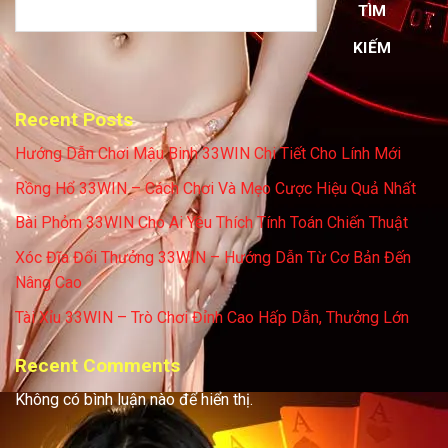
TÌM
KIẾM
Recent Posts
Hướng Dẫn Chơi Mậu Binh 33WIN Chi Tiết Cho Lính Mới
Rồng Hổ 33WIN – Cách Chơi Và Mẹo Cược Hiệu Quả Nhất
Bài Phỏm 33WIN Cho Ai Yêu Thích Tính Toán Chiến Thuật
Xóc Đĩa Đổi Thưởng 33WIN – Hướng Dẫn Từ Cơ Bản Đến
Nâng Cao
Tài Xỉu 33WIN – Trò Chơi Đỉnh Cao Hấp Dẫn, Thưởng Lớn
Recent Comments
Không có bình luận nào để hiển thị.