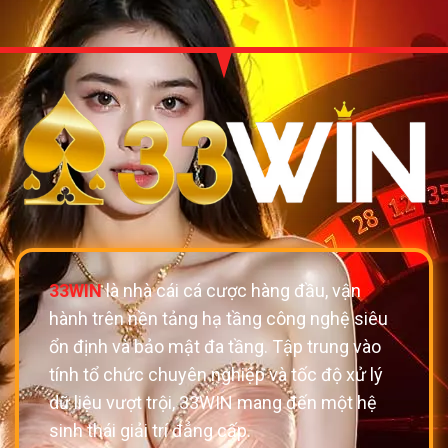
33WIN
là nhà cái cá cược hàng đầu, vận
hành trên nền tảng hạ tầng công nghệ siêu
ổn định và bảo mật đa tầng. Tập trung vào
tính tổ chức chuyên nghiệp và tốc độ xử lý
dữ liệu vượt trội, 33WIN mang đến một hệ
sinh thái giải trí đẳng cấp.