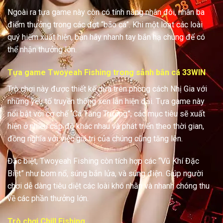
Ngoài ra tựa game này còn có tính năng nhân đôi, nhân ba
điểm thưởng trong các đợt “bão cá”. Khi một loạt các loài
quý hiếm xuất hiện, bạn hãy nhanh tay bắn hạ chúng để có
thể nhận thưởng lớn.
Tựa game Twoyeah Fishing trong sảnh bắn cá 33WIN
Trò chơi này được thiết kế dựa trên phong cách Nhị Gia với
những yếu tố truyền thống xen lẫn hiện đại. Tựa game này
nổi bật với cơ chế “Cá Tăng Trưởng”, các mục tiêu sẽ xuất
hiện ở nhiều cấp độ khác nhau và phát triển theo thời gian,
đồng nghĩa với việc giá trị của chúng cũng tăng lên.
Đặc biệt, Twoyeah Fishing còn tích hợp các “Vũ Khí Đặc
Biệt” như bom nổ, súng bắn lửa, và súng điện. Giúp người
chơi dễ dàng tiêu diệt các loài khó nhằn và nhanh chóng thu
về các phần thưởng lớn.
Trò chơi Chill Fishing