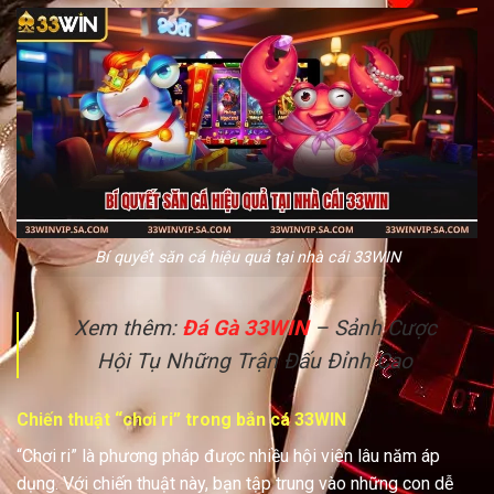
Bí quyết săn cá hiệu quả tại nhà cái 33WIN
Xem thêm:
Đá Gà 33WIN
– Sảnh Cược
Hội Tụ Những Trận Đấu Đỉnh Cao
Chiến thuật “chơi ri” trong bắn cá 33WIN
“Chơi ri” là phương pháp được nhiều hội viên lâu năm áp
dụng. Với chiến thuật này, bạn tập trung vào những con dễ